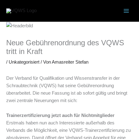
Zum
Inhalt
springen
Neue Gebührenordnung des VQWS
tritt in Kraft
/
Unkategorisiert
/ Von
Amasreiter Stefan
Der Verband für Qualifikation und Wissenstransfer in der
Schraubtechnik (VQWS) hat seine Gebührenordnung
überarbeitet. Die neue Fassung ist ab sofort gültig und bringt
zwei zentrale Neuerungen mit sich:
Trainerzertifizierung jetzt auch für Nichtmitglieder
Erstmals haben nun auch Interessierte außerhalb des
Verbands die Möglichkeit, eine VQWS-Trainerzertifizierung zu
absolvieren. Damit öffnet der Verband sein Angebot für eine