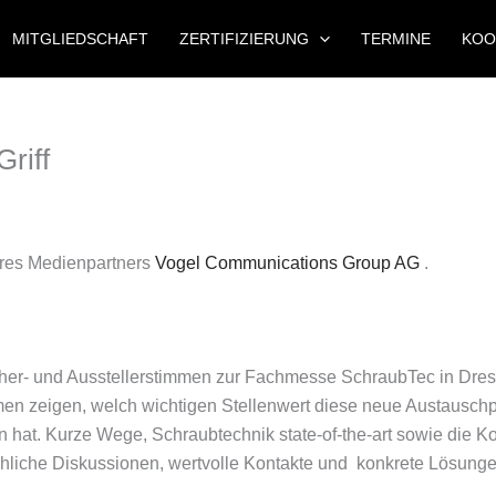
MITGLIEDSCHAFT
ZERTIFIZIERUNG
TERMINE
KOO
riff
eres Medienpartners
Vogel Communications Group AG
.
ucher- und Ausstellerstimmen zur Fachmesse SchraubTec in Dres
 zeigen, welch wichtigen Stellenwert diese neue Austauschplat
en hat. Kurze Wege, Schraubtechnik state-of-the-art sowie die 
chliche Diskussionen, wertvolle Kontakte und konkrete Lösunge